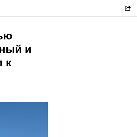
мью
жный и
 к