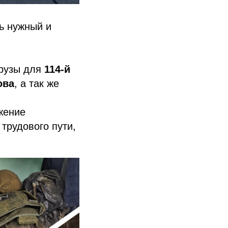
ь нужный и
грузы для
114-й
ова
, а так же
жение
 трудового пути,