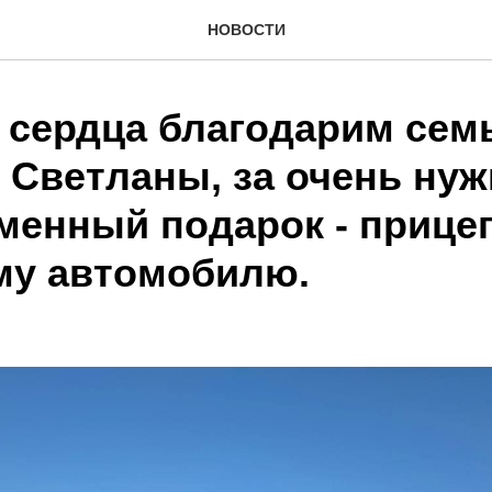
НОВОСТИ
о сердца благодарим се
и Светланы, за очень ну
менный подарок - прицеп
му автомобилю.