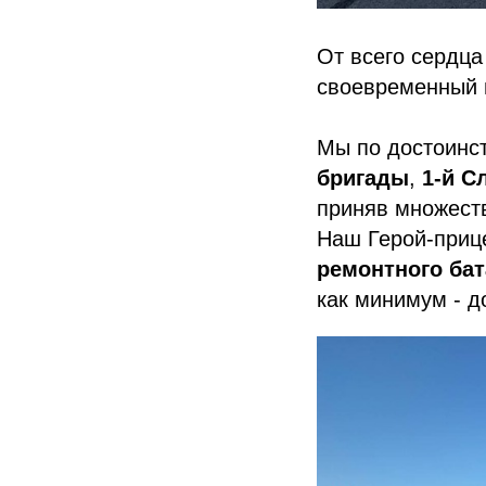
От всего сердца
своевременный п
Мы по достоинст
бригады
,
1-й С
приняв множест
Наш Герой-приц
ремонтного ба
как минимум - 