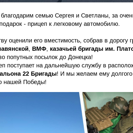
 благодарим семью Сергея и Светланы, за очен
одарок - прицеп к легковому автомобилю.
ву оценили его вместимость, собрав в дорогу 
лавянской
,
ВМФ
,
казачьей бригады им. Плат
во попутных посылок до Донецка!
еп поступает на дальнейшую службу в располо
тальона 22 Бригады
! И мы желаем ему долгого
до нашей Победы!