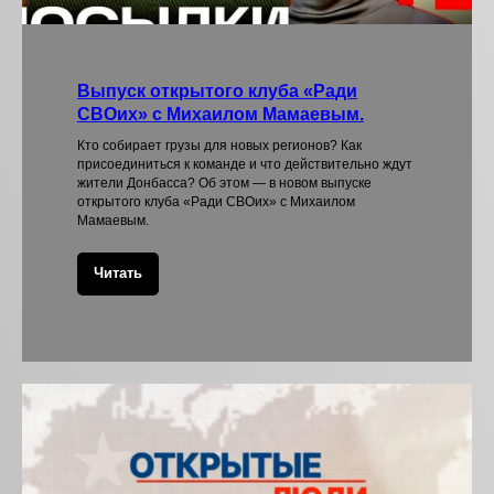
Выпуск открытого клуба «Ради
СВОих» с Михаилом Мамаевым.
Кто собирает грузы для новых регионов? Как
присоединиться к команде и что действительно ждут
жители Донбасса? Об этом — в новом выпуске
открытого клуба «Ради СВОих» с Михаилом
Мамаевым.
Читать