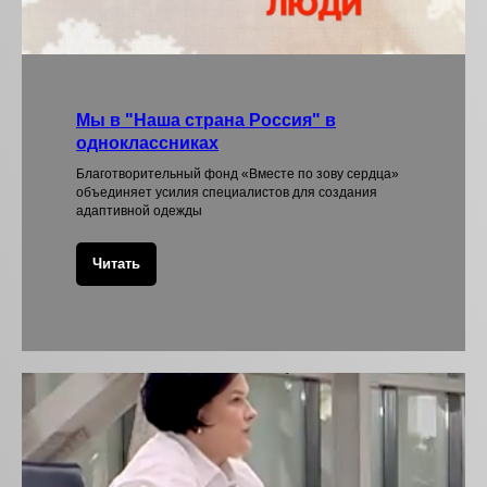
Мы в "Наша страна Россия" в
одноклассниках
Благотворительный фонд «Вместе по зову сердца»
объединяет усилия специалистов для создания
адаптивной одежды
Читать