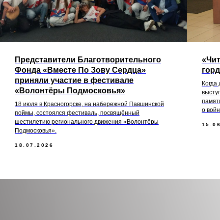
Представители Благотворительного
«Чит
Фонда «Вместе По Зову Сердца»
горд
приняли участие в фестивале
Когда 
«Волонтёры Подмосковья»
высту
памяти
18 июля в Красногорске, на набережной Павшинской
о войн
поймы, состоялся фестиваль, посвящённый
шестилетию регионального движения «Волонтёры
15.0
Подмосковья».
18.07.2026