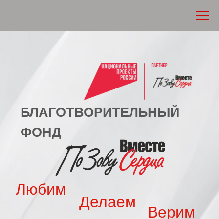
БЛАГОТВОРИТЕЛЬНЫЙ
ФОНД
Любим
Делаем
Верим
В каждом сердце живёт добро, и оно зовёт
на благое!
Мы вместе по зову сердца с нашей
страной, её народом и её воинами.
Мы помогаем ей выстроить новую жизнь.