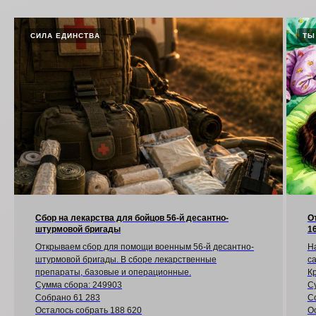
СИЛА ЕДИНСТВА
ТЫ
Сбор на лекарства для бойцов 56-й десантно-
О
штурмовой бригады
1
Открываем сбор для помощи военным 56-й десантно-
Н
штурмовой бригады. В сборе лекарственные
са
препараты, базовые и операционные.
Кр
Сумма сбора: 249903
С
Собрано 61 283
С
Осталось собрать 188 620
О