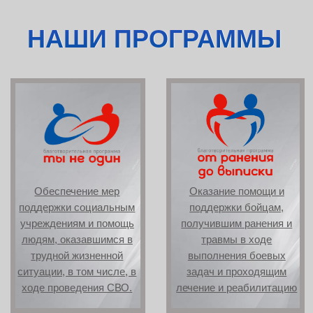
трудной жизненной
выполнения боевых
ситуации, в том числе, в
задач и проходящим
ходе проведения СВО.
лечение и реабилитацию
Оказание помощи
военнослужащим, в том
числе, в зоне СВО,
Патриотическое
путем предоставления
воспитание детей и
им средств,
молодежи. Развитие
обеспечивающих
волонтерского
максимальную степень
движения страны
безопасности, охрану
жизни и здоровья