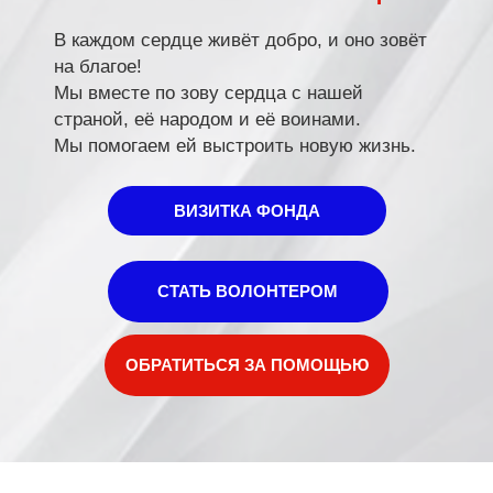
ВИЗИТКА ФОНДА
СТАТЬ ВОЛОНТЕРОМ
ОБРАТИТЬСЯ ЗА ПОМОЩЬЮ
НАШИ ПРОГРАММЫ
НАШИ ПРОГРАММЫ
Обеспечение мер
Оказание помощи и
поддержки социальным
поддержки бойцам,
учреждениям и помощь
получившим ранения и
людям, оказавшимся в
травмы в ходе