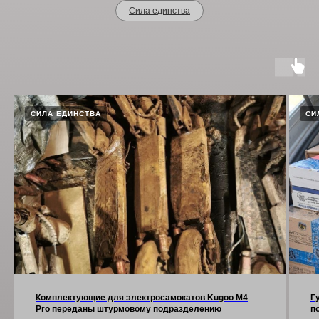
Сила единства
СИЛА ЕДИНСТВА
СИ
Комплектующие для электросамокатов Kugoo M4
Г
Pro переданы штурмовому подразделению
п